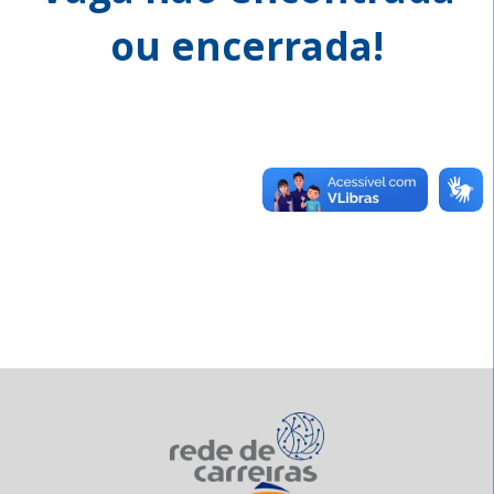
ou encerrada!