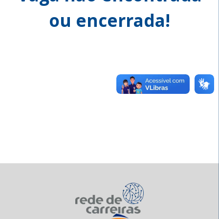
ou encerrada!