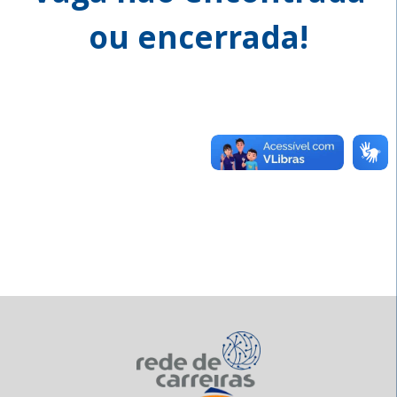
ou encerrada!