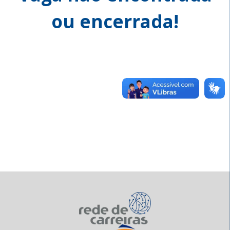
ou encerrada!