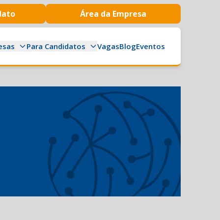
dato
Área da Empresa
esas
Para Candidatos
Vagas
Blog
Eventos