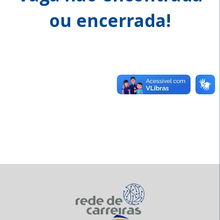
ou encerrada!