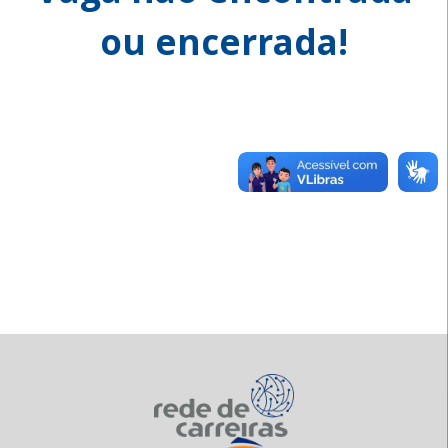
ou encerrada!