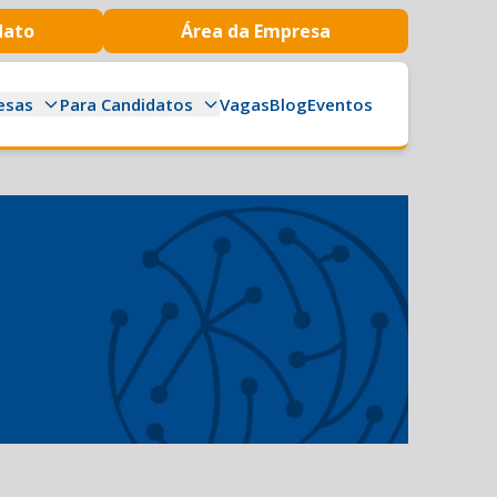
dato
Área da Empresa
esas
Para Candidatos
Vagas
Blog
Eventos