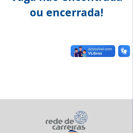
ou encerrada!