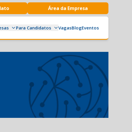
dato
Área da Empresa
esas
Para Candidatos
Vagas
Blog
Eventos