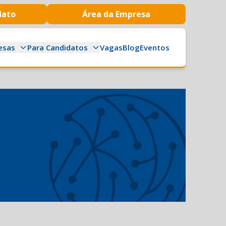
dato
Área da Empresa
esas
Para Candidatos
Vagas
Blog
Eventos