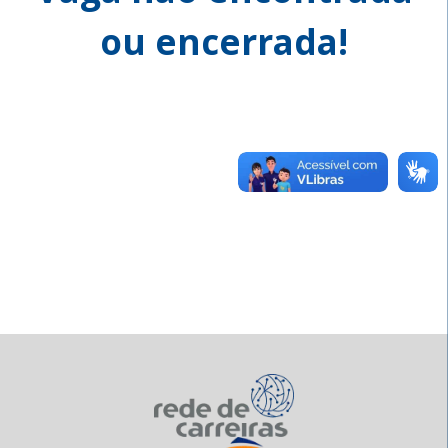
ou encerrada!