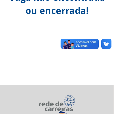
ou encerrada!