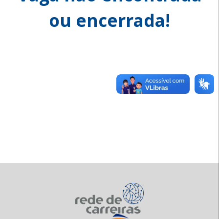
ou encerrada!