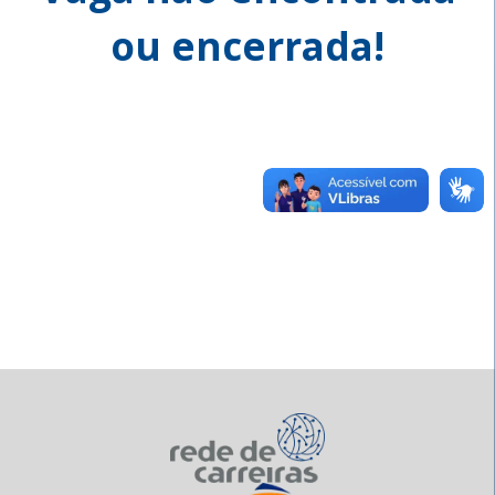
ou encerrada!