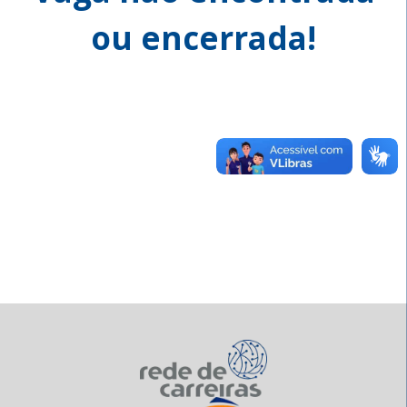
ou encerrada!