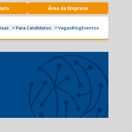
dato
Área da Empresa
esas
Para Candidatos
Vagas
Blog
Eventos