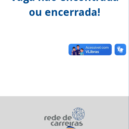
ou encerrada!