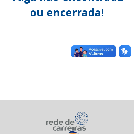
ou encerrada!