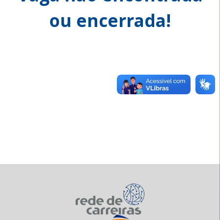
ou encerrada!