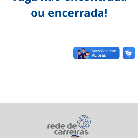
ou encerrada!