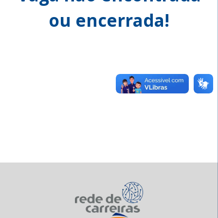
ou encerrada!