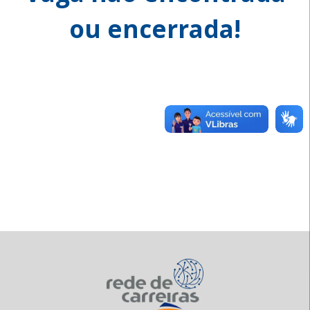
ou encerrada!