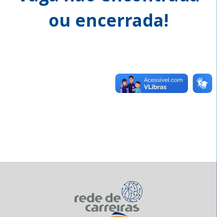
ou encerrada!