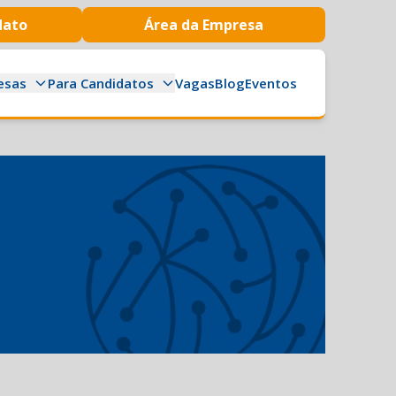
dato
Área da Empresa
esas
Para Candidatos
Vagas
Blog
Eventos