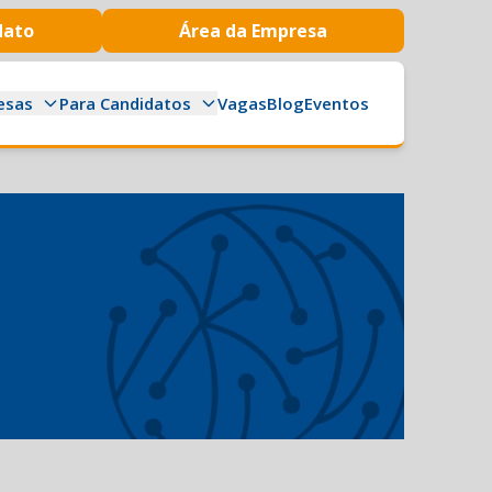
dato
Área da Empresa
esas
Para Candidatos
Vagas
Blog
Eventos