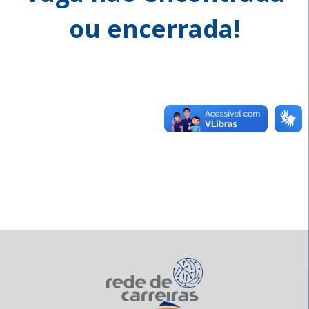
ou encerrada!