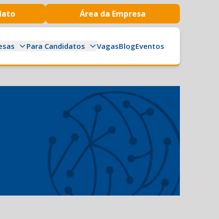
dato
Área da Empresa
esas
Para Candidatos
Vagas
Blog
Eventos