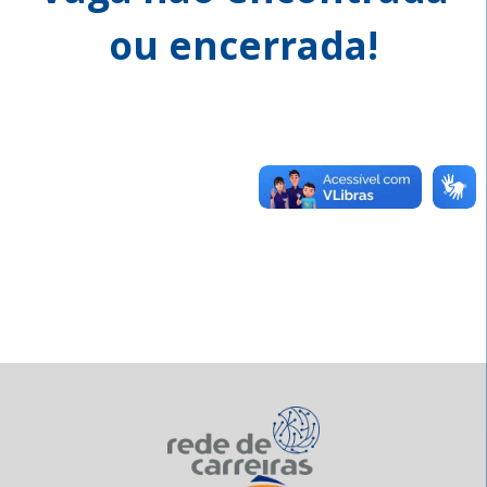
ou encerrada!