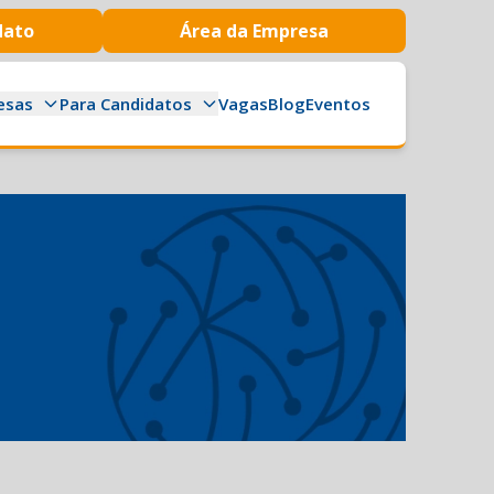
dato
Área da Empresa
esas
Para Candidatos
Vagas
Blog
Eventos