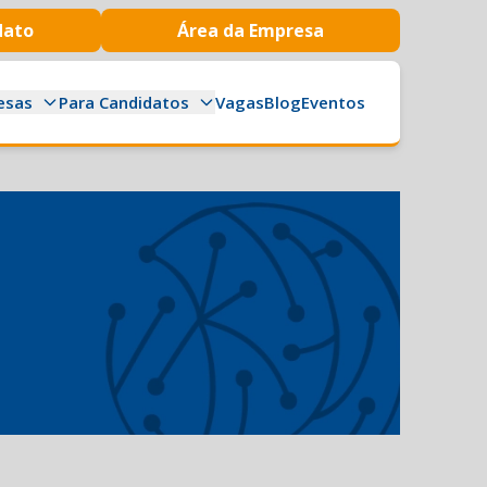
dato
Área da Empresa
esas
Para Candidatos
Vagas
Blog
Eventos