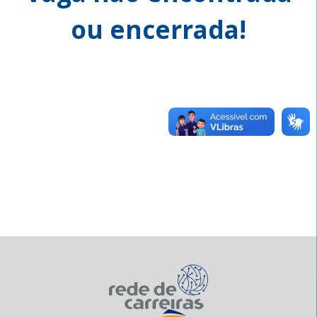
ou encerrada!