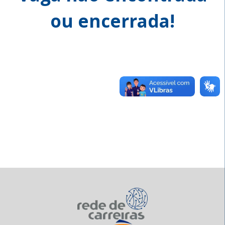
ou encerrada!