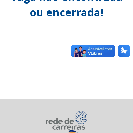
ou encerrada!