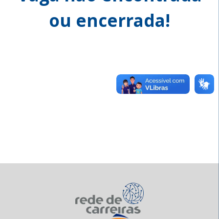
ou encerrada!