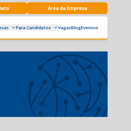
dato
Área da Empresa
esas
Para Candidatos
Vagas
Blog
Eventos