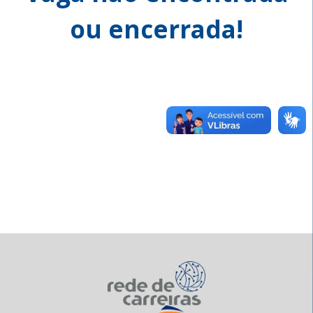
ou encerrada!