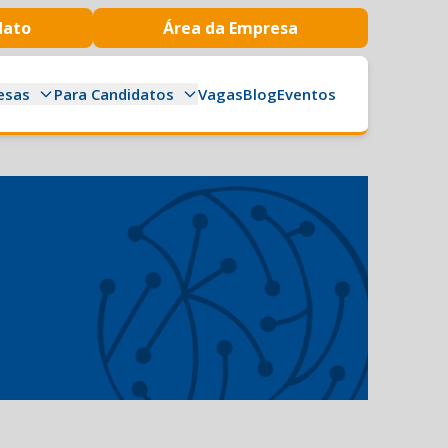
dato
Área da Empresa
esas
Para Candidatos
Vagas
Blog
Eventos