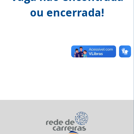
ou encerrada!