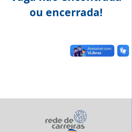
ou encerrada!