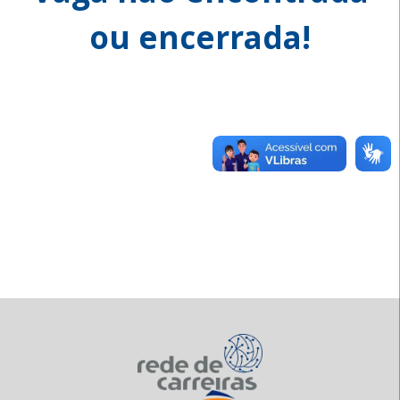
ou encerrada!