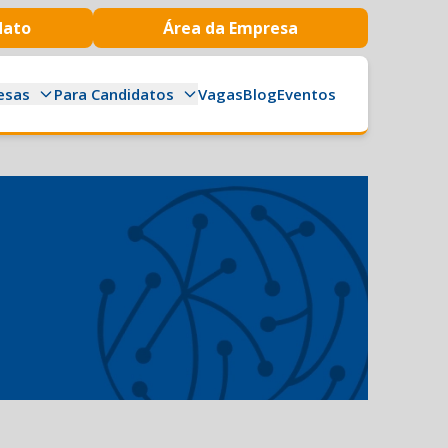
dato
Área da Empresa
esas
Para Candidatos
Vagas
Blog
Eventos