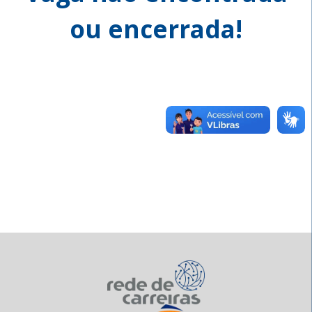
ou encerrada!