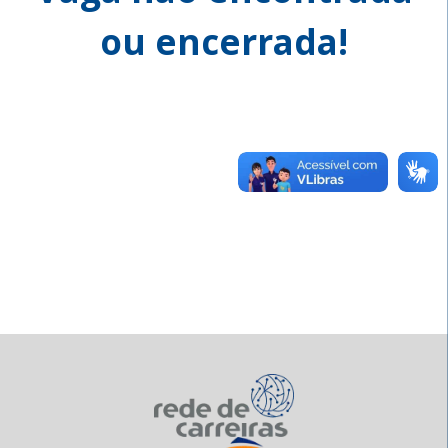
ou encerrada!