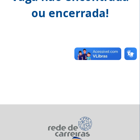
ou encerrada!