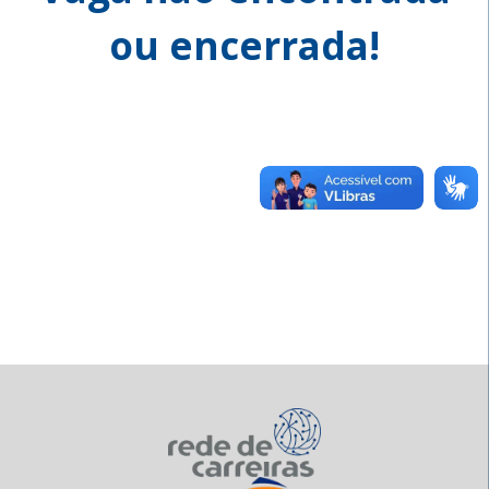
ou encerrada!