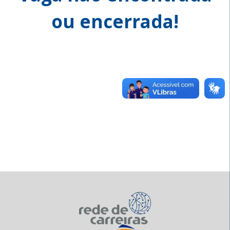
ou encerrada!