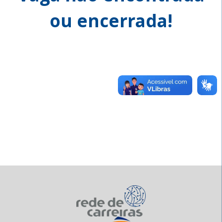
ou encerrada!