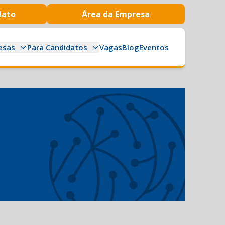
dato
Área da Empresa
esas
Para Candidatos
Vagas
Blog
Eventos