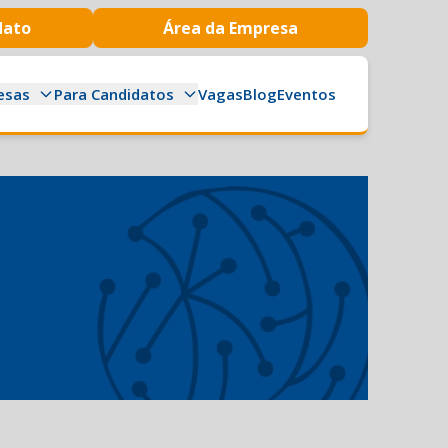
dato
Área da Empresa
esas
Para Candidatos
Vagas
Blog
Eventos